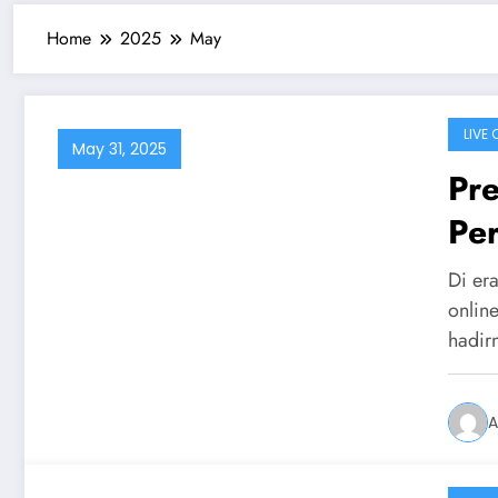
Home
2025
May
LIVE
May 31, 2025
Pre
Per
Me
Di er
onlin
hadir
A