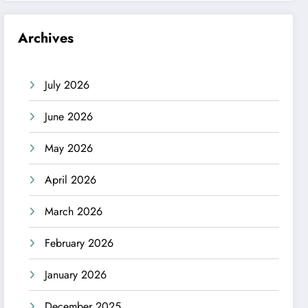
Archives
July 2026
June 2026
May 2026
April 2026
March 2026
February 2026
January 2026
December 2025