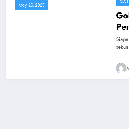
SLOT
May 29, 2025
Go
Pe
Siapa
sebua
A