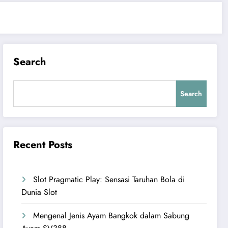
Search
Search
Recent Posts
Slot Pragmatic Play: Sensasi Taruhan Bola di
Dunia Slot
Mengenal Jenis Ayam Bangkok dalam Sabung