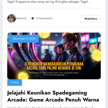
Togel Singapore atau yang sering disingkat sebagai Togel…
Adminn1
0 Comments
Read More
December 11, 2025
OTHERS
Jelajahi Keunikan Spadegaming
Arcade: Game Arcade Penuh Warna