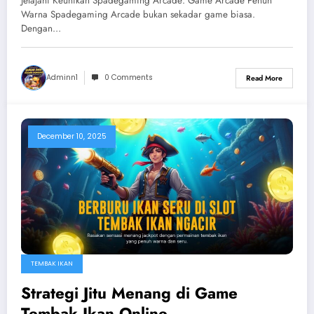
Jelajahi Keunikan Spadegaming Arcade: Game Arcade Penuh
Warna Spadegaming Arcade bukan sekadar game biasa.
Dengan…
Adminn1
0 Comments
Read More
December 10, 2025
TEMBAK IKAN
Strategi Jitu Menang di Game
Tembak Ikan Online