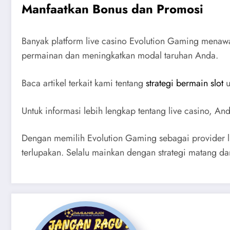
Manfaatkan Bonus dan Promosi
Banyak platform live casino Evolution Gaming menaw
permainan dan meningkatkan modal taruhan Anda.
Baca artikel terkait kami tentang
strategi bermain slot
u
Untuk informasi lebih lengkap tentang live casino, A
Dengan memilih Evolution Gaming sebagai provider l
terlupakan. Selalu mainkan dengan strategi matang da