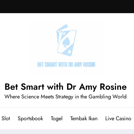
Bet Smart with Dr Amy Rosine
Where Science Meets Strategy in the Gambling World
Slot
Sportsbook
Togel
Tembak Ikan
Live Casino