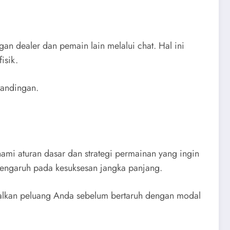
n dealer dan pemain lain melalui chat. Hal ini
isik.
tandingan.
mi aturan dasar dan strategi permainan yang ingin
engaruh pada kesuksesan jangka panjang.
imalkan peluang Anda sebelum bertaruh dengan modal