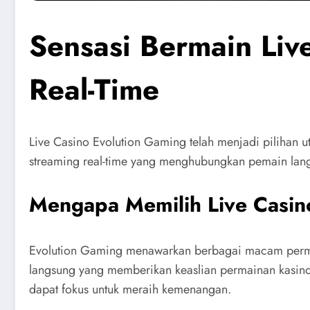
Sensasi Bermain Li
Real-Time
Live Casino Evolution Gaming telah menjadi pilihan u
streaming real-time yang menghubungkan pemain lan
Mengapa Memilih Live Casin
Evolution Gaming menawarkan berbagai macam permainan
langsung yang memberikan keaslian permainan kasino
dapat fokus untuk meraih kemenangan.