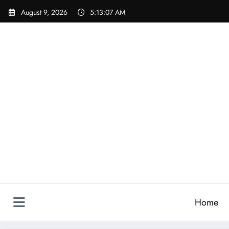
Skip
August 9, 2026
5:13:09 AM
to
content
Home