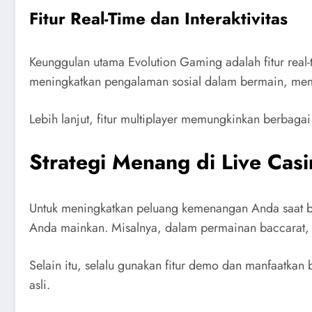
Fitur Real-Time dan Interaktivitas
Keunggulan utama Evolution Gaming adalah fitur real
meningkatkan pengalaman sosial dalam bermain, membua
Lebih lanjut, fitur multiplayer memungkinkan berbag
Strategi Menang di Live Cas
Untuk meningkatkan peluang kemenangan Anda saat be
Anda mainkan. Misalnya, dalam permainan baccarat,
Selain itu, selalu gunakan fitur demo dan manfaatka
asli.