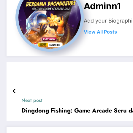
Adminn1
Add your Biographi
View All Posts
Next post
Dingdong Fishing: Game Arcade Seru d