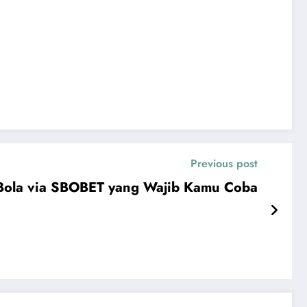
Previous post
Bola via SBOBET yang Wajib Kamu Coba