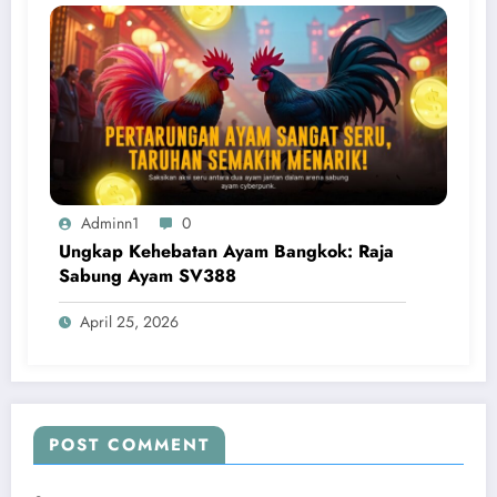
Adminn1
0
Ungkap Kehebatan Ayam Bangkok: Raja
Sabung Ayam SV388
April 25, 2026
POST COMMENT