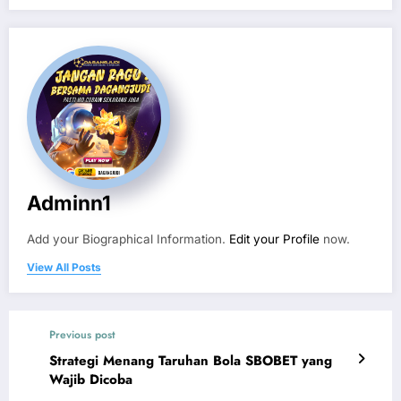
Adminn1
Add your Biographical Information.
Edit your Profile
now.
View All Posts
Previous post
Strategi Menang Taruhan Bola SBOBET yang
Wajib Dicoba