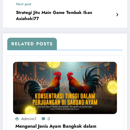
Next post
Strategi Jitu Main Game Tembak Ikan
Asiahoki77
RELATED POSTS
Adminn1
0
Mengenal Jenis Ayam Bangkok dalam