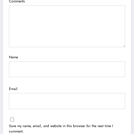
Comments
Name
Email
Save my name, email, and website in this browser for the next time I
comment.