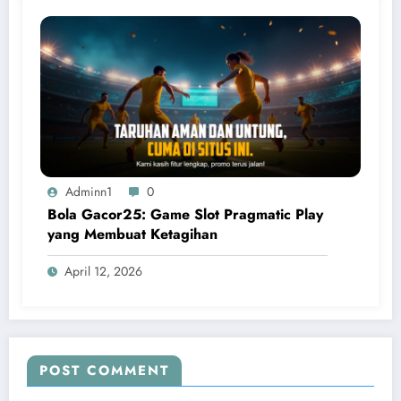
Adminn1
0
Bola Gacor25: Game Slot Pragmatic Play
yang Membuat Ketagihan
April 12, 2026
POST COMMENT