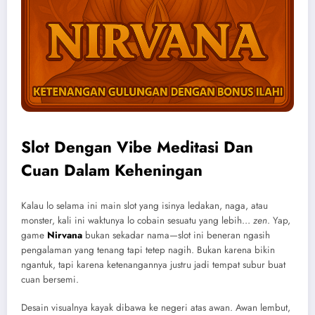
Slot Dengan Vibe Meditasi Dan
Cuan Dalam Keheningan
Kalau lo selama ini main slot yang isinya ledakan, naga, atau
monster, kali ini waktunya lo cobain sesuatu yang lebih…
zen
. Yap,
game
Nirvana
bukan sekadar nama—slot ini beneran ngasih
pengalaman yang tenang tapi tetep nagih. Bukan karena bikin
ngantuk, tapi karena ketenangannya justru jadi tempat subur buat
cuan bersemi.
Desain visualnya kayak dibawa ke negeri atas awan. Awan lembut,