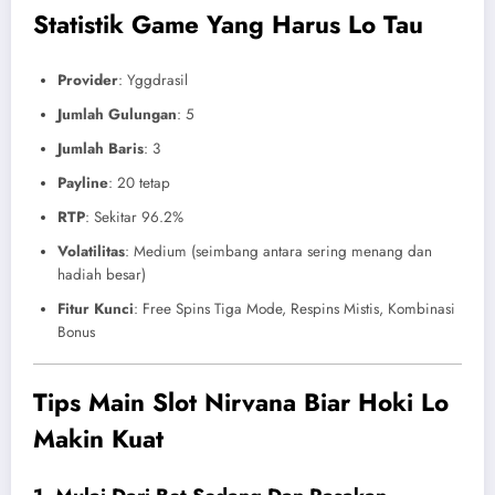
Statistik Game Yang Harus Lo Tau
Provider
: Yggdrasil
Jumlah Gulungan
: 5
Jumlah Baris
: 3
Payline
: 20 tetap
RTP
: Sekitar 96.2%
Volatilitas
: Medium (seimbang antara sering menang dan
hadiah besar)
Fitur Kunci
: Free Spins Tiga Mode, Respins Mistis, Kombinasi
Bonus
Tips Main Slot Nirvana Biar Hoki Lo
Makin Kuat