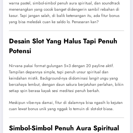
warna pastel, simbol-simbol penuh aura spiritual, dan soundtrack
menenangkan yang cocok banget didengerin sambil rebahan di
kasur. Tapi jangan salah, di balik ketenangan itu, ada fitur bonus
yang bisa meledak cuan ke saldo lo. Penasaran kan?
Desain Slot Yang Halus Tapi Penuh
Potensi
Nirvana pakai format gulungan 5×3 dengan 20 payline aktif.
Tampilan depannya simple, tapi penuh unsur spiritual dan
keindahan mistik. Background-nya didominasi langit ungu yang
bercahaya lembut, dengan daun sakura berjatuhan perlahan, bikin
setiap spin berasa kayak sesi meditasi penuh berkah.
Meskipun vibe-nya damai, fitur di dalamnya bisa ngasih lo kejutan
cuan lewat bonus unik yang nggak lo temuin di slot-slot biasa.
Simbol-Simbol Penuh Aura Spiritual