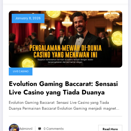
January 8, 2026
LIVE CASINO
Evolution Gaming Baccarat: Sensasi
Live Casino yang Tiada Duanya
Evolution Gaming Baccarat: Sensasi Live Casino yang Tiada
Duanya Permainan Baccarat Evolution Gaming menjadi magnet…
Adminn1
0 Comments
Read More