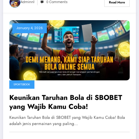
Adminn1
0 Comments
Read More
January 4, 2026
SPORTSBOOK
Keunikan Taruhan Bola di SBOBET
yang Wajib Kamu Coba!
Keunikan Taruhan Bola di SBOBET yang Wajib Kamu Coba! Bola
adalah jenis permainan yang paling…