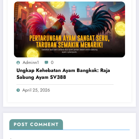
Adminn1
0
Ungkap Kehebatan Ayam Bangkok: Raja
Sabung Ayam SV388
April 25, 2026
POST COMMENT