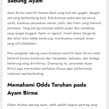
Sabung Ayam
Ayam Birma memiliki bentuk tubuh yang kuat dan gagah, dengan
otot yang berkembang baik. Bulu-bulunya padat dan berwarna
cerah, biasanya perpaduan merah, putih, dan hitam yang menarik
perhatian. Yang paling menonjol adalah postur dan mentalnya
yang sangat tangguh. Ayam ini agresif, lincah dalam bergerak,
dan tahan lama ketika bertarung, membuatnya menjadi lawan
yang sulit dikalahkan.
Para penghobi sabung ayam biasanya memilih Ayam Birma untuk
bertaruh karena kombinasi dari kecepatan, kekuatan, dan strategi
bertarung yang dimilikinya. Disamping itu, perawatan Ayam
Birma juga memerlukan perhatian khusus agar performanya
maksimal saat bertanding.
Memahami Odds Taruhan pada
Ayam Birma
Dalam taruhan sabung ayam, odds adalah bagian penting yang