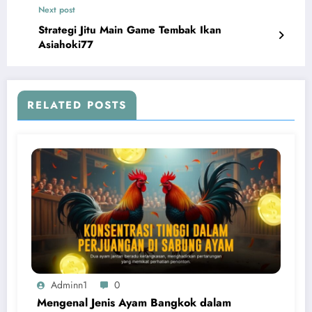
Next post
Strategi Jitu Main Game Tembak Ikan
Asiahoki77
RELATED POSTS
Adminn1
0
Mengenal Jenis Ayam Bangkok dalam