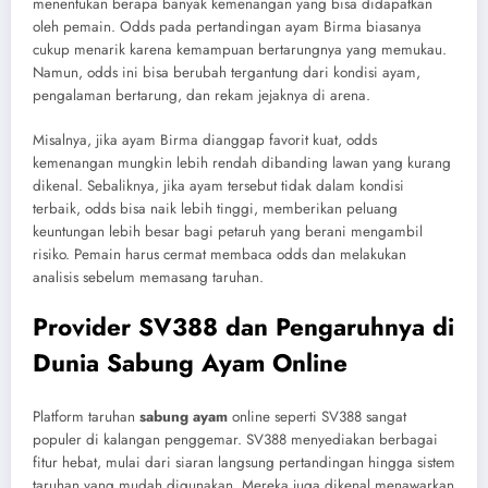
menentukan berapa banyak kemenangan yang bisa didapatkan
oleh pemain. Odds pada pertandingan ayam Birma biasanya
cukup menarik karena kemampuan bertarungnya yang memukau.
Namun, odds ini bisa berubah tergantung dari kondisi ayam,
pengalaman bertarung, dan rekam jejaknya di arena.
Misalnya, jika ayam Birma dianggap favorit kuat, odds
kemenangan mungkin lebih rendah dibanding lawan yang kurang
dikenal. Sebaliknya, jika ayam tersebut tidak dalam kondisi
terbaik, odds bisa naik lebih tinggi, memberikan peluang
keuntungan lebih besar bagi petaruh yang berani mengambil
risiko. Pemain harus cermat membaca odds dan melakukan
analisis sebelum memasang taruhan.
Provider SV388 dan Pengaruhnya di
Dunia Sabung Ayam Online
Platform taruhan
sabung ayam
online seperti SV388 sangat
populer di kalangan penggemar. SV388 menyediakan berbagai
fitur hebat, mulai dari siaran langsung pertandingan hingga sistem
taruhan yang mudah digunakan. Mereka juga dikenal menawarkan