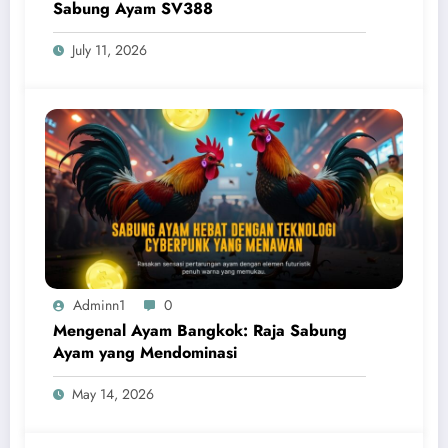
Sabung Ayam SV388
July 11, 2026
Adminn1
0
Mengenal Ayam Bangkok: Raja Sabung
Ayam yang Mendominasi
May 14, 2026