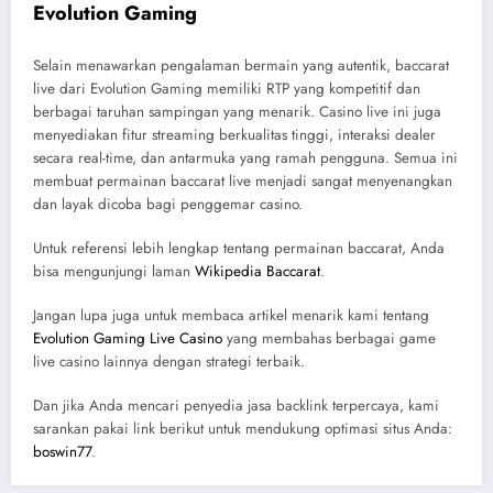
Evolution Gaming
Selain menawarkan pengalaman bermain yang autentik, baccarat
live dari Evolution Gaming memiliki RTP yang kompetitif dan
berbagai taruhan sampingan yang menarik. Casino live ini juga
menyediakan fitur streaming berkualitas tinggi, interaksi dealer
secara real-time, dan antarmuka yang ramah pengguna. Semua ini
membuat permainan baccarat live menjadi sangat menyenangkan
dan layak dicoba bagi penggemar casino.
Untuk referensi lebih lengkap tentang permainan baccarat, Anda
bisa mengunjungi laman
Wikipedia Baccarat
.
Jangan lupa juga untuk membaca artikel menarik kami tentang
Evolution Gaming Live Casino
yang membahas berbagai game
live casino lainnya dengan strategi terbaik.
Dan jika Anda mencari penyedia jasa backlink terpercaya, kami
sarankan pakai link berikut untuk mendukung optimasi situs Anda:
boswin77
.