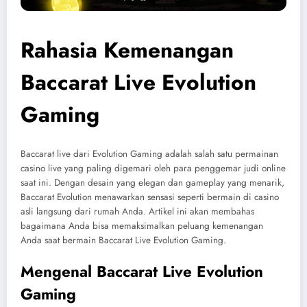
Rahasia Kemenangan
Baccarat Live Evolution
Gaming
Baccarat live dari Evolution Gaming adalah salah satu permainan
casino live yang paling digemari oleh para penggemar judi online
saat ini. Dengan desain yang elegan dan gameplay yang menarik,
Baccarat Evolution menawarkan sensasi seperti bermain di casino
asli langsung dari rumah Anda. Artikel ini akan membahas
bagaimana Anda bisa memaksimalkan peluang kemenangan
Anda saat bermain Baccarat Live Evolution Gaming.
Mengenal Baccarat Live Evolution
Gaming