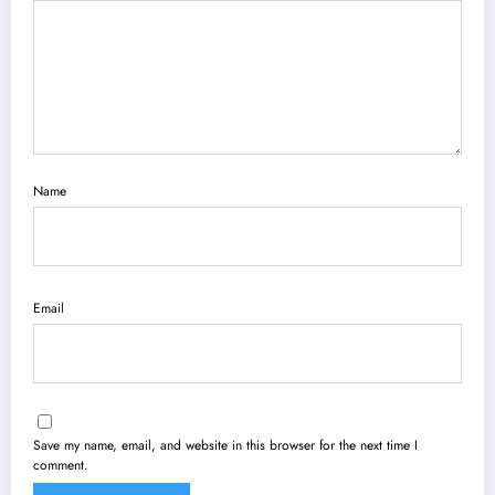
Name
Email
Save my name, email, and website in this browser for the next time I
comment.