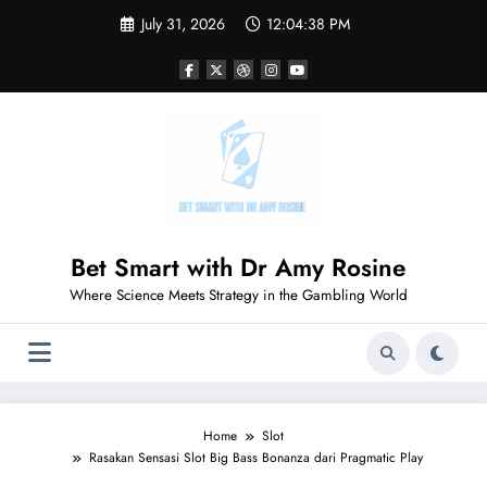
Skip
July 31, 2026
12:04:39 PM
to
content
Bet Smart with Dr Amy Rosine
Where Science Meets Strategy in the Gambling World
Home
Slot
Rasakan Sensasi Slot Big Bass Bonanza dari Pragmatic Play