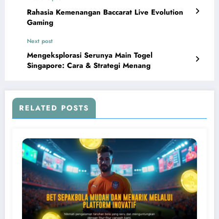
Rahasia Kemenangan Baccarat Live Evolution
Gaming
Next post
Mengeksplorasi Serunya Main Togel
Singapore: Cara & Strategi Menang
RELATED POSTS