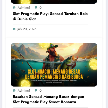
Adminn1
0
Slot Pragmatic Play: Sensasi Taruhan Bola
di Dunia Slot
July 20, 2026
Adminn1
0
Rasakan Sensasi Menang Besar dengan
Slot Pragmatic Play Sweet Bonanza