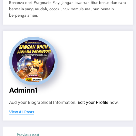
Bonanza dari Pragmatic Play. Jangan lewatkan fitur bonus dan cara
bermain yang mudah, cocok untuk pemula maupun pemain
berpengalaman.
Adminn1
Add your Biographical Information.
Edit your Profile
now.
View All Posts
Previous post