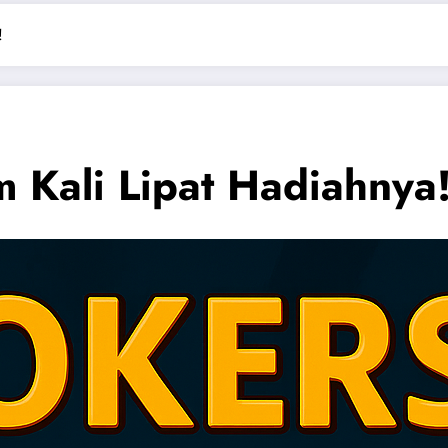
!
m Kali Lipat Hadiahnya