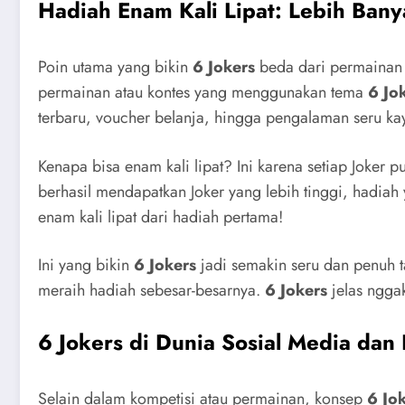
Hadiah Enam Kali Lipat: Lebih Bany
Poin utama yang bikin
6 Jokers
beda dari permainan l
permainan atau kontes yang menggunakan tema
6 Jo
terbaru, voucher belanja, hingga pengalaman seru kaya
Kenapa bisa enam kali lipat? Ini karena setiap Joker
berhasil mendapatkan Joker yang lebih tinggi, hadia
enam kali lipat dari hadiah pertama!
Ini yang bikin
6 Jokers
jadi semakin seru dan penuh 
meraih hadiah sebesar-besarnya.
6 Jokers
jelas ngga
6 Jokers di Dunia Sosial Media dan
Selain dalam kompetisi atau permainan, konsep
6 Jo