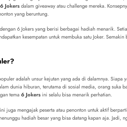
6 Jokers
dalam giveaway atau challenge mereka. Konsepnya 
nonton yang beruntung.
dengan 6 Jokers yang berisi berbagai hadiah menarik. Set
ndapatkan kesempatan untuk membuka satu Joker. Semakin b
uler?
populer adalah unsur kejutan yang ada di dalamnya. Siapa 
 Dalam dunia hiburan, terutama di sosial media, orang suka 
engan tema
6 Jokers
ini selalu bisa menarik perhatian.
ini juga mengajak peserta atau penonton untuk aktif berpart
menunggu hadiah besar yang bisa datang kapan aja. Jadi, 