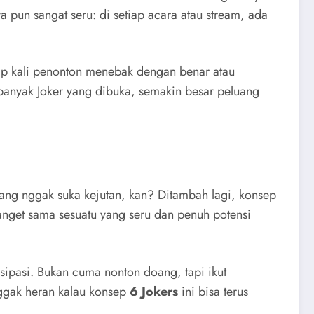
pun sangat seru: di setiap acara atau stream, ada
iap kali penonton menebak dengan benar atau
anyak Joker yang dibuka, semakin besar peluang
yang nggak suka kejutan, kan? Ditambah lagi, konsep
banget sama sesuatu yang seru dan penuh potensi
isipasi. Bukan cuma nonton doang, tapi ikut
nggak heran kalau konsep
6 Jokers
ini bisa terus