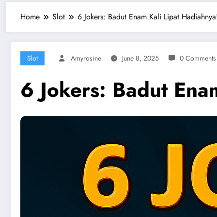
Home
Slot
6 Jokers: Badut Enam Kali Lipat Hadiahnya
Slot
Amyrosine
June 8, 2025
0 Comments
6 Jokers: Badut Ena