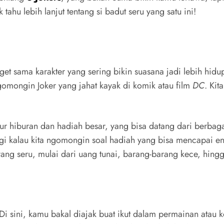
 tahu lebih lanjut tentang si badut seru yang satu ini!
nget sama karakter yang sering bikin suasana jadi lebih hidu
 ngomongin Joker yang jahat kayak di komik atau film
DC
. Kit
r hiburan dan hadiah besar, yang bisa datang dari berba
gi kalau kita ngomongin soal hadiah yang bisa mencapai ena
yang seru, mulai dari uang tunai, barang-barang kece, hi
 Di sini, kamu bakal diajak buat ikut dalam permainan atau 