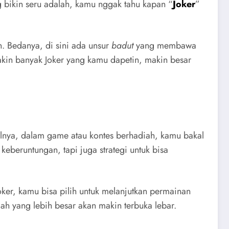
 bikin seru adalah, kamu nggak tahu kapan “
Joker
”
 Bedanya, di sini ada unsur
badut
yang membawa
akin banyak Joker yang kamu dapetin, makin besar
alnya, dalam game atau kontes berhadiah, kamu bakal
beruntungan, tapi juga strategi untuk bisa
oker, kamu bisa pilih untuk melanjutkan permainan
h yang lebih besar akan makin terbuka lebar.