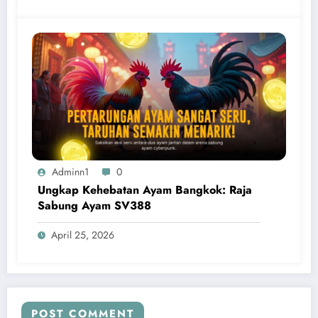
Adminn1
0
Ungkap Kehebatan Ayam Bangkok: Raja
Sabung Ayam SV388
April 25, 2026
POST COMMENT