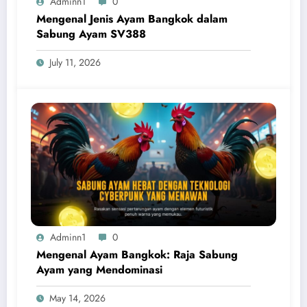
Adminn1
0
Mengenal Jenis Ayam Bangkok dalam
Sabung Ayam SV388
July 11, 2026
Adminn1
0
Mengenal Ayam Bangkok: Raja Sabung
Ayam yang Mendominasi
May 14, 2026