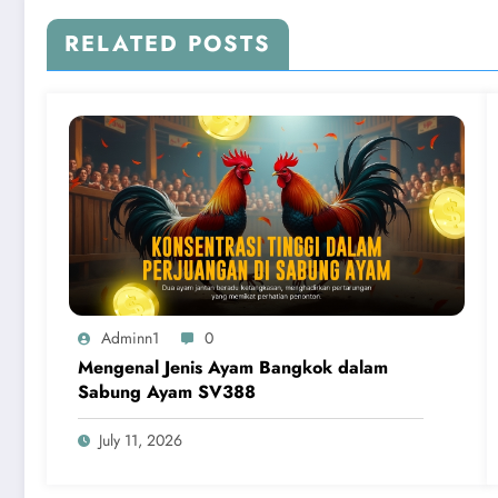
RELATED POSTS
Adminn1
0
Mengenal Jenis Ayam Bangkok dalam
Sabung Ayam SV388
July 11, 2026