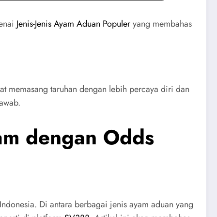
genai
Jenis-Jenis Ayam Aduan Populer
yang membahas
at memasang taruhan dengan lebih percaya diri dan
jawab.
am dengan Odds
Indonesia. Di antara berbagai jenis ayam aduan yang