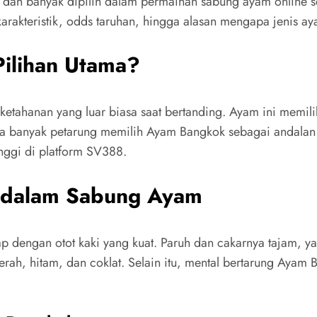
t dan banyak dipilih dalam permainan sabung ayam online se
rakteristik, odds taruhan, hingga alasan mengapa jenis a
ilihan Utama?
ketahanan yang luar biasa saat bertanding. Ayam ini memili
ika banyak petarung memilih Ayam Bangkok sebagai andalan
nggi di platform SV388.
k dalam Sabung Ayam
p dengan otot kaki yang kuat. Paruh dan cakarnya tajam, y
ah, hitam, dan coklat. Selain itu, mental bertarung Ayam