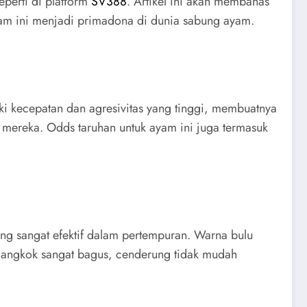
perti di platform
SV388
. Artikel ini akan membahas
yam ini menjadi primadona di dunia sabung ayam.
ki kecepatan dan agresivitas yang tinggi, membuatnya
 mereka. Odds taruhan untuk ayam ini juga termasuk
ang sangat efektif dalam pertempuran. Warna bulu
 Bangkok sangat bagus, cenderung tidak mudah