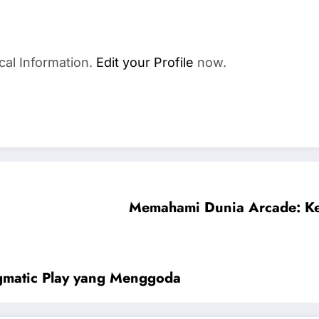
cal Information.
Edit your Profile
now.
Memahami Dunia Arcade: K
agmatic Play yang Menggoda