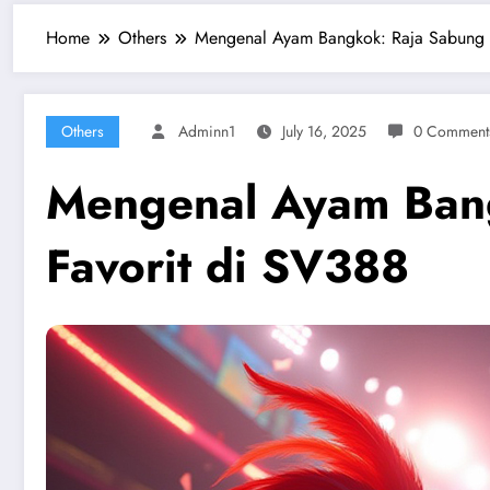
Home
Others
Mengenal Ayam Bangkok: Raja Sabung 
Others
Adminn1
July 16, 2025
0 Comment
Mengenal Ayam Ban
Favorit di SV388