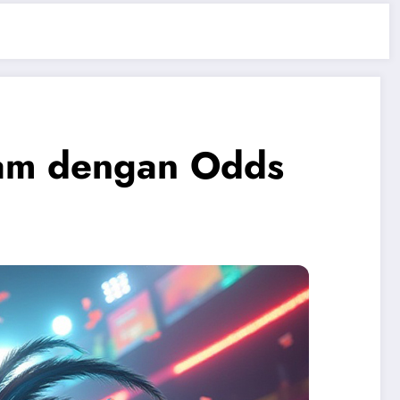
am dengan Odds