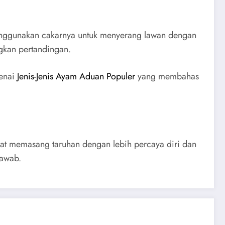
enggunakan cakarnya untuk menyerang lawan dengan
ngkan pertandingan.
genai
Jenis-Jenis Ayam Aduan Populer
yang membahas
at memasang taruhan dengan lebih percaya diri dan
jawab.