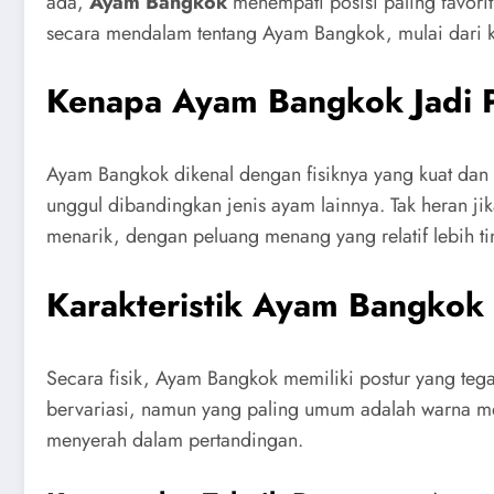
ada,
Ayam Bangkok
menempati posisi paling favori
secara mendalam tentang Ayam Bangkok, mulai dari ka
Kenapa Ayam Bangkok Jadi P
Ayam Bangkok dikenal dengan fisiknya yang kuat dan 
unggul dibandingkan jenis ayam lainnya. Tak heran j
menarik, dengan peluang menang yang relatif lebih ti
Karakteristik Ayam Bangko
Secara fisik, Ayam Bangkok memiliki postur yang tega
bervariasi, namun yang paling umum adalah warna mer
menyerah dalam pertandingan.