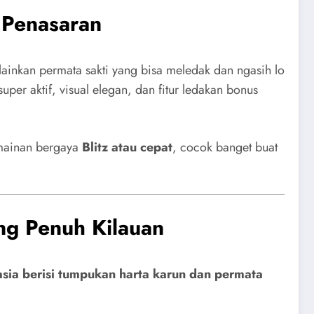
 Penasaran
lainkan permata sakti yang bisa meledak dan ngasih lo
per aktif, visual elegan, dan fitur ledakan bonus
ermainan bergaya
Blitz atau cepat
, cocok banget buat
ng Penuh Kilauan
sia berisi tumpukan harta karun dan permata