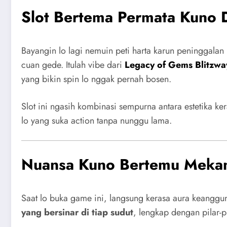
Slot Bertema Permata Kuno 
Bayangin lo lagi nemuin peti harta karun peninggalan
cuan gede. Itulah vibe dari
Legacy of Gems Blitzwa
yang bikin spin lo nggak pernah bosen.
Slot ini ngasih kombinasi sempurna antara estetika k
lo yang suka action tanpa nunggu lama.
Nuansa Kuno Bertemu Mekani
Saat lo buka game ini, langsung kerasa aura keanggu
yang bersinar di tiap sudut
, lengkap dengan pilar-p