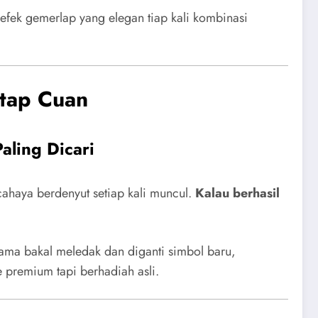
 efek gemerlap yang elegan tiap kali kombinasi
etap Cuan
aling Dicari
ahaya berdenyut setiap kali muncul.
Kalau berhasil
ama bakal meledak dan diganti simbol baru,
premium tapi berhadiah asli.