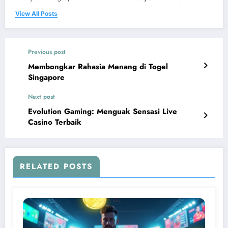
View All Posts
Previous post
Membongkar Rahasia Menang di Togel
Singapore
Next post
Evolution Gaming: Menguak Sensasi Live
Casino Terbaik
RELATED POSTS