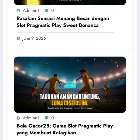
Adminn1
0
Rasakan Sensasi Menang Besar dengan
Slot Pragmatic Play Sweet Bonanza
June 9, 2026
Adminn1
0
Bola Gacor25: Game Slot Pragmatic Play
yang Membuat Ketagihan