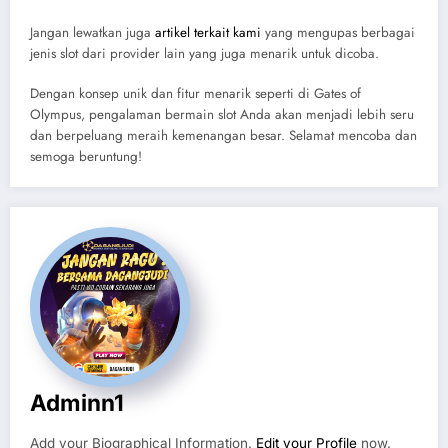
Jangan lewatkan juga
artikel terkait kami
yang mengupas berbagai
jenis slot dari provider lain yang juga menarik untuk dicoba.
Dengan konsep unik dan fitur menarik seperti di Gates of
Olympus, pengalaman bermain slot Anda akan menjadi lebih seru
dan berpeluang meraih kemenangan besar. Selamat mencoba dan
semoga beruntung!
Adminn1
Add your Biographical Information.
Edit your Profile
now.