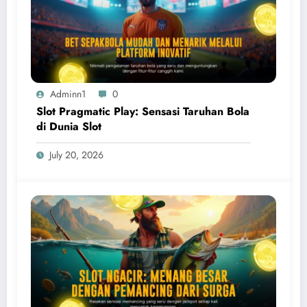
Adminn1
0
Slot Pragmatic Play: Sensasi Taruhan Bola
di Dunia Slot
July 20, 2026