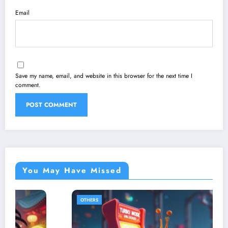
Email
Save my name, email, and website in this browser for the next time I
comment.
You May Have Missed
OTHERS