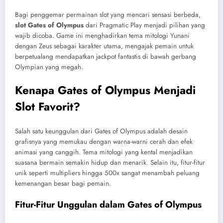
Bagi penggemar permainan slot yang mencari sensasi berbeda,
slot Gates of Olympus
dari Pragmatic Play menjadi pilihan yang
wajib dicoba. Game ini menghadirkan tema mitologi Yunani
dengan Zeus sebagai karakter utama, mengajak pemain untuk
berpetualang mendapatkan jackpot fantastis di bawah gerbang
Olympian yang megah.
Kenapa Gates of Olympus Menjadi
Slot Favorit?
Salah satu keunggulan dari Gates of Olympus adalah desain
grafisnya yang memukau dengan warna-warni cerah dan efek
animasi yang canggih. Tema mitologi yang kental menjadikan
suasana bermain semakin hidup dan menarik. Selain itu, fitur-fitur
unik seperti multipliers hingga 500x sangat menambah peluang
kemenangan besar bagi pemain.
Fitur-Fitur Unggulan dalam Gates of Olympus