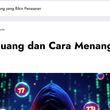
ng yang Bikin Penasaran
nts
luang dan Cara Menang