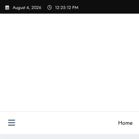
Skip
August 4, 2026
12:25:13 PM
to
content
Home