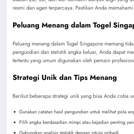
resmi dan agen terpercaya. Pastikan Anda memahami 
Peluang Menang dalam Togel Singa
Peluang menang dalam Togel Singapore memang tidak
pengundian dan statistik angka keluar, Anda dapat 
tertentu yang umum digunakan oleh pemain profesiona
Strategi Unik dan Tips Menang
Berikut beberapa strategi unik yang bisa Anda coba 
Gunakan catatan hasil pengundian untuk melihat pola ang
Pilih angka berdasarkan mimpi atau kejadian penting ya
Gabungkan analisis statistik dengan intuisi pribadi.