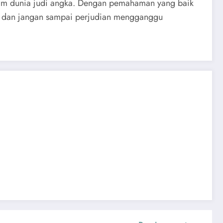
alam dunia judi angka. Dengan pemahaman yang baik
ak dan jangan sampai perjudian mengganggu