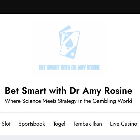
Bet Smart with Dr Amy Rosine
Where Science Meets Strategy in the Gambling World
Slot
Sportsbook
Togel
Tembak Ikan
Live Casino