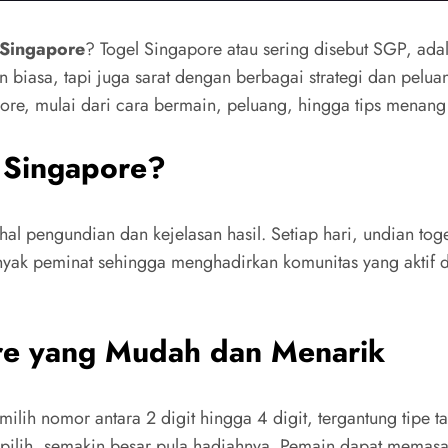
 Singapore
? Togel Singapore atau sering disebut SGP, adal
 biasa, tapi juga sarat dengan berbagai strategi dan peluan
pore, mulai dari cara bermain, peluang, hingga tips menan
 Singapore?
al pengundian dan kejelasan hasil. Setiap hari, undian tog
banyak peminat sehingga menghadirkan komunitas yang akti
re yang Mudah dan Menarik
lih nomor antara 2 digit hingga 4 digit, tergantung tipe ta
pilih, semakin besar pula hadiahnya. Pemain dapat memasan