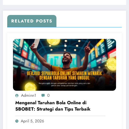
RELATED POSTS
Adminn1
0
Mengenal Taruhan Bola Online di
SBOBET: Strategi dan Tips Terbaik
April 5, 2026