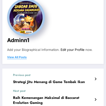
Adminn1
Add your Biographical Information.
Edit your Profile
now.
View All Posts
Previous post
Strategi Jitu Menang di Game Tembak Ikan
Next post
Raih Kemenangan Maksimal di Baccarat
Evolution Gaming