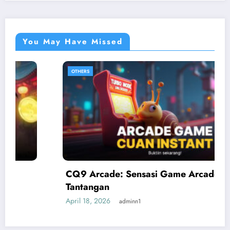
You May Have Missed
OTHERS
CQ9 Arcade: Sensasi Game Arcade Penuh
Tantangan
April 18, 2026
adminn1