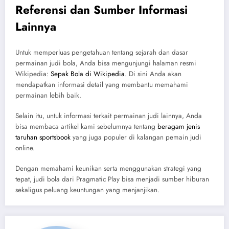
Referensi dan Sumber Informasi
Lainnya
Untuk memperluas pengetahuan tentang sejarah dan dasar
permainan judi bola, Anda bisa mengunjungi halaman resmi
Wikipedia:
Sepak Bola di Wikipedia
. Di sini Anda akan
mendapatkan informasi detail yang membantu memahami
permainan lebih baik.
Selain itu, untuk informasi terkait permainan judi lainnya, Anda
bisa membaca artikel kami sebelumnya tentang
beragam jenis
taruhan sportsbook
yang juga populer di kalangan pemain judi
online.
Dengan memahami keunikan serta menggunakan strategi yang
tepat, judi bola dari Pragmatic Play bisa menjadi sumber hiburan
sekaligus peluang keuntungan yang menjanjikan.