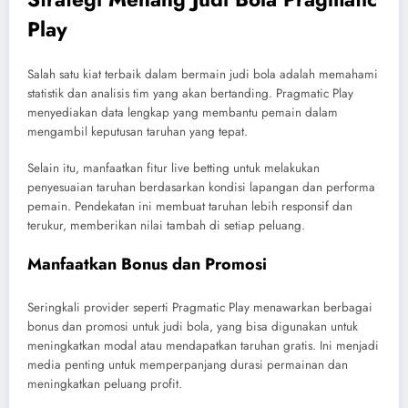
Play
Salah satu kiat terbaik dalam bermain judi bola adalah memahami
statistik dan analisis tim yang akan bertanding. Pragmatic Play
menyediakan data lengkap yang membantu pemain dalam
mengambil keputusan taruhan yang tepat.
Selain itu, manfaatkan fitur live betting untuk melakukan
penyesuaian taruhan berdasarkan kondisi lapangan dan performa
pemain. Pendekatan ini membuat taruhan lebih responsif dan
terukur, memberikan nilai tambah di setiap peluang.
Manfaatkan Bonus dan Promosi
Seringkali provider seperti Pragmatic Play menawarkan berbagai
bonus dan promosi untuk judi bola, yang bisa digunakan untuk
meningkatkan modal atau mendapatkan taruhan gratis. Ini menjadi
media penting untuk memperpanjang durasi permainan dan
meningkatkan peluang profit.