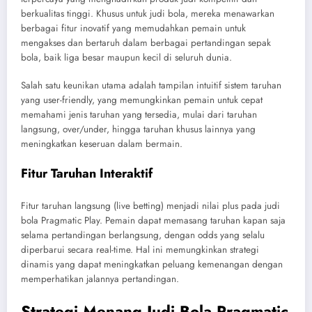
berkualitas tinggi. Khusus untuk judi bola, mereka menawarkan
berbagai fitur inovatif yang memudahkan pemain untuk
mengakses dan bertaruh dalam berbagai pertandingan sepak
bola, baik liga besar maupun kecil di seluruh dunia.
Salah satu keunikan utama adalah tampilan intuitif sistem taruhan
yang user-friendly, yang memungkinkan pemain untuk cepat
memahami jenis taruhan yang tersedia, mulai dari taruhan
langsung, over/under, hingga taruhan khusus lainnya yang
meningkatkan keseruan dalam bermain.
Fitur Taruhan Interaktif
Fitur taruhan langsung (live betting) menjadi nilai plus pada judi
bola Pragmatic Play. Pemain dapat memasang taruhan kapan saja
selama pertandingan berlangsung, dengan odds yang selalu
diperbarui secara real-time. Hal ini memungkinkan strategi
dinamis yang dapat meningkatkan peluang kemenangan dengan
memperhatikan jalannya pertandingan.
Strategi Menang Judi Bola Pragmatic