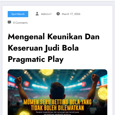
Sportsbook
Adminn1
March 17, 2026
0 Comments
Mengenal Keunikan Dan
Keseruan Judi Bola
Pragmatic Play