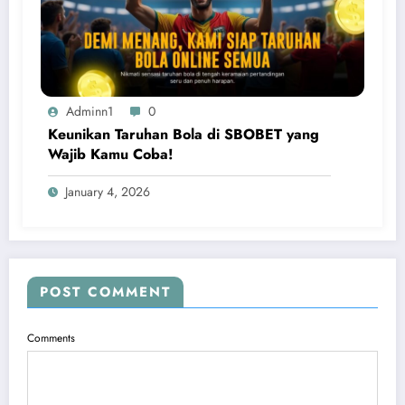
Adminn1
0
Keunikan Taruhan Bola di SBOBET yang
Wajib Kamu Coba!
January 4, 2026
POST COMMENT
Comments