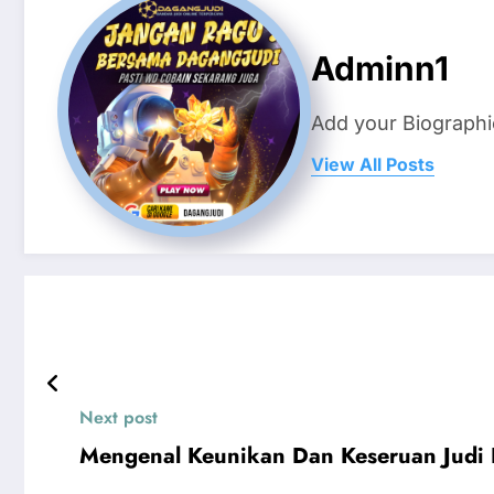
Adminn1
Add your Biographi
View All Posts
Next post
Mengenal Keunikan Dan Keseruan Judi B