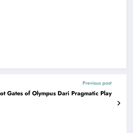
Previous post
ot Gates of Olympus Dari Pragmatic Play