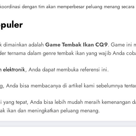
koordinasi dengan tim akan memperbesar peluang menang secara 
puler
ak dimainkan adalah
Game Tembak Ikan CQ9
. Game ini 
der ternama dalam genre tembak ikan yang wajib Anda cob
 elektronik
, Anda dapat membuka referensi ini.
ng, Anda bisa membacanya di artikel kami sebelumnya tent
i yang tepat, Anda bisa lebih mudah meraih kemenangan dal
k ikan dan meningkatkan peluang menang.