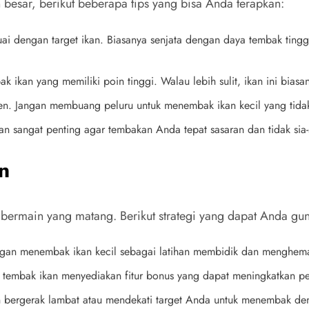
esar, berikut beberapa tips yang bisa Anda terapkan:
i dengan target ikan. Biasanya senjata dengan daya tembak tinggi 
k ikan yang memiliki poin tinggi. Walau lebih sulit, ikan ini bia
en. Jangan membuang peluru untuk menembak ikan kecil yang tida
 sangat penting agar tembakan Anda tepat sasaran dan tidak sia-
n
gi bermain yang matang. Berikut strategi yang dapat Anda gu
an menembak ikan kecil sebagai latihan membidik dan menghema
embak ikan menyediakan fitur bonus yang dapat meningkatkan pe
 bergerak lambat atau mendekati target Anda untuk menembak den