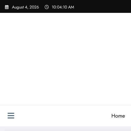
Skip
August 4, 2026
10:04:12 AM
to
content
Home