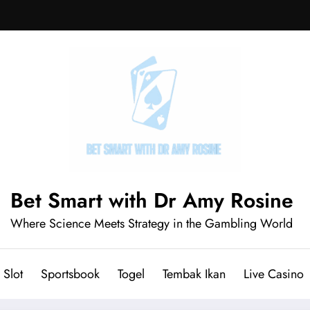
Bet Smart with Dr Amy Rosine
Where Science Meets Strategy in the Gambling World
Slot
Sportsbook
Togel
Tembak Ikan
Live Casino